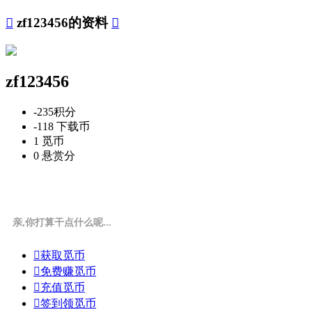

zf123456的资料

zf123456
-235
积分
-118
下载币
1
觅币
0
悬赏分
亲,你打算干点什么呢...

获取觅币

免费赚觅币

充值觅币

签到领觅币