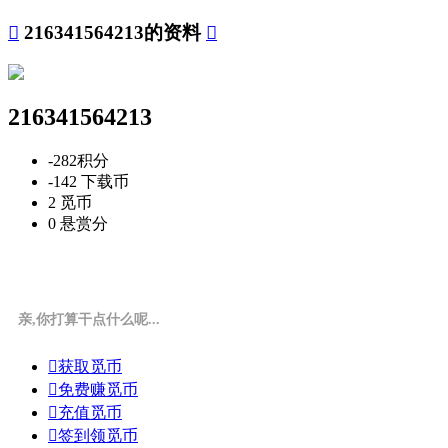

216341564213的资料

216341564213
-282
积分
-142
下载币
2
觅币
0
悬赏分
亲,你打算干点什么呢...

获取觅币

免费赚觅币

充值觅币

签到领觅币