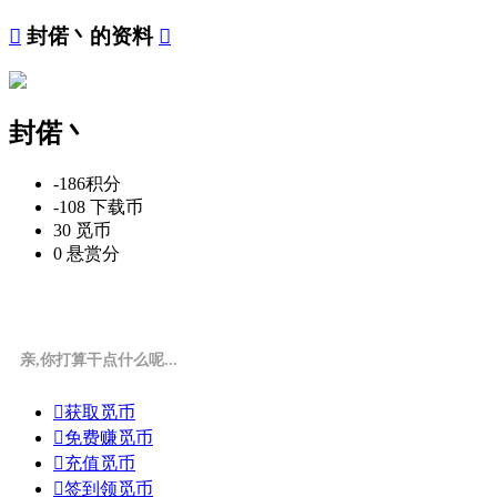

封偌丶的资料

封偌丶
-186
积分
-108
下载币
30
觅币
0
悬赏分
亲,你打算干点什么呢...

获取觅币

免费赚觅币

充值觅币

签到领觅币