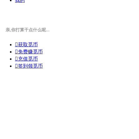
我的
亲,你打算干点什么呢...

获取觅币

免费赚觅币

充值觅币

签到领觅币