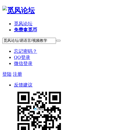
觅风论坛
免费拿觅币
忘记密码？
QQ登录
微信登录
登陆
注册
反馈建议