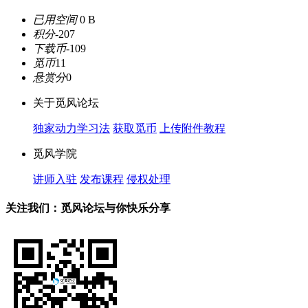
已用空间
0 B
积分
-207
下载币
-109
觅币
11
悬赏分
0
关于觅风论坛
独家动力学习法
获取觅币
上传附件教程
觅风学院
讲师入驻
发布课程
侵权处理
关注我们：觅风论坛与你快乐分享