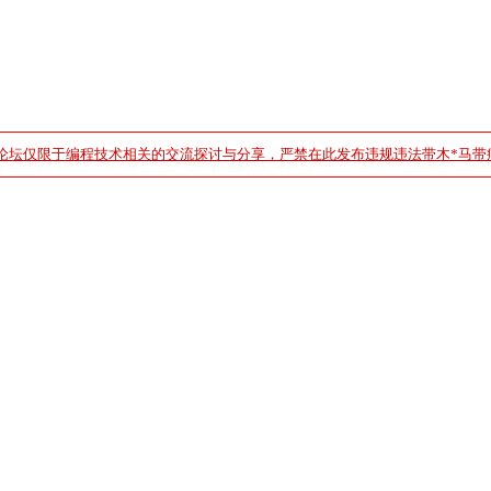
论坛仅限于编程技术相关的交流探讨与分享，严禁在此发布违规违法带木*马带