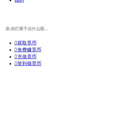
我的
亲,你打算干点什么呢...

获取觅币

免费赚觅币

充值觅币

签到领觅币