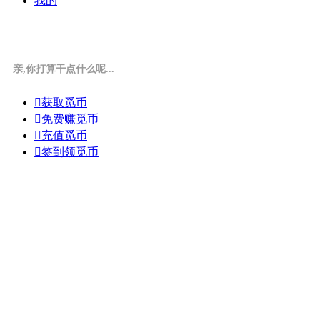
我的
亲,你打算干点什么呢...

获取觅币

免费赚觅币

充值觅币

签到领觅币