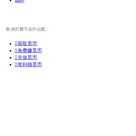
我的
亲,你打算干点什么呢...

获取觅币

免费赚觅币

充值觅币

签到领觅币