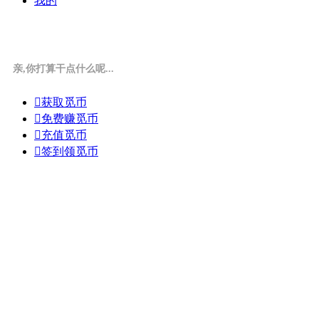
我的
亲,你打算干点什么呢...

获取觅币

免费赚觅币

充值觅币

签到领觅币