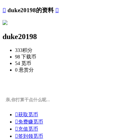

duke20198的资料

duke20198
333
积分
98
下载币
54
觅币
0
悬赏分
亲,你打算干点什么呢...

获取觅币

免费赚觅币

充值觅币

签到领觅币