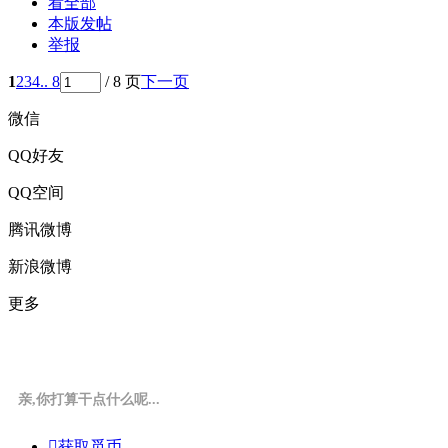
看全部
本版发帖
举报
1
2
3
4
.. 8
/ 8 页
下一页
微信
QQ好友
QQ空间
腾讯微博
新浪微博
更多
亲,你打算干点什么呢...

获取觅币