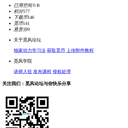
已用空间
0 B
积分
577
下载币
146
觅币
141
悬赏分
0
关于觅风论坛
独家动力学习法
获取觅币
上传附件教程
觅风学院
讲师入驻
发布课程
侵权处理
关注我们：觅风论坛与你快乐分享