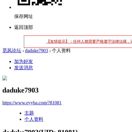
保存网址
返回顶部
【友情提示】：任何人都需要严格遵守法律法规，
觅风论坛
›
daduke7903
›
个人资料
加为好友
发送消息
daduke7903
https://www.eyyba.com/?81081
主题
个人资料