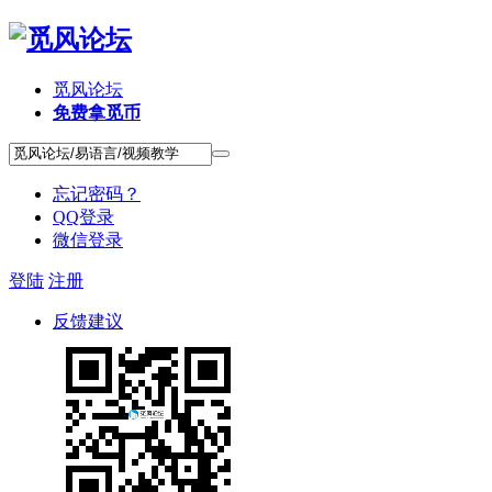
觅风论坛
免费拿觅币
忘记密码？
QQ登录
微信登录
登陆
注册
反馈建议