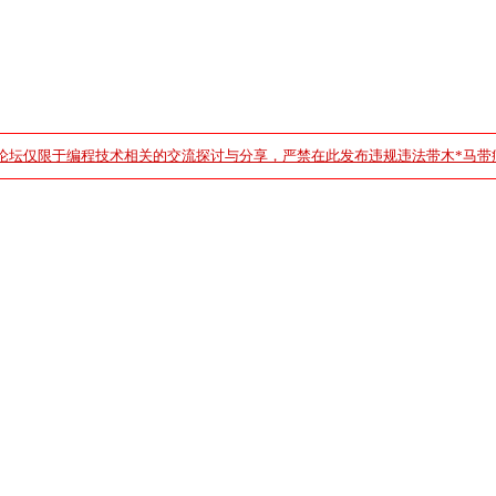
论坛仅限于编程技术相关的交流探讨与分享，严禁在此发布违规违法带木*马带